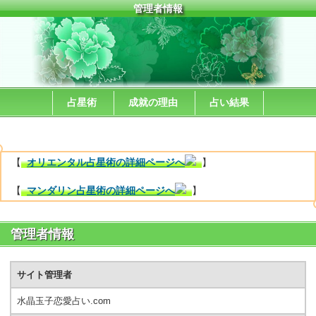
管理者情報
占星術
成就の理由
占い結果
【
オリエンタル占星術の詳細ページへ
】
【
マンダリン占星術の詳細ページへ
】
管理者情報
サイト管理者
水晶玉子恋愛占い.com